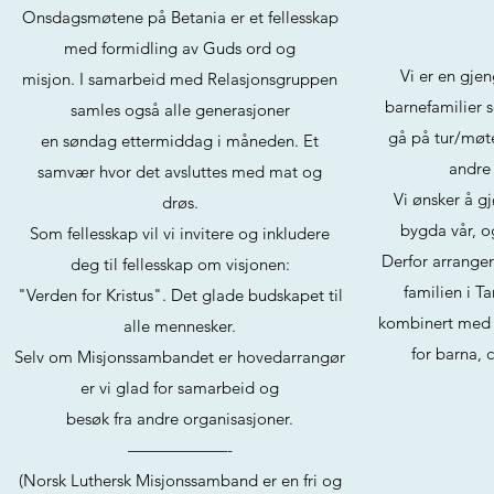
Onsdagsmøtene på Betania er et fellesskap
med formidling av Guds ord og
Vi er en gje
misjon. I samarbeid med Relasjonsgruppen
barnefamilier 
samles også alle generasjoner
gå på tur/møte
en søndag ettermiddag i måneden. Et
andre
samvær hvor det avsluttes med mat og
Vi ønsker å g
drøs.
bygda vår, og
Som fellesskap vil vi invitere og inkludere
Derfor arrangere
deg til fellesskap om visjonen:
familien i T
"Verden for Kristus". Det glade budskapet til
kombinert med 
alle mennesker.
for barna,
Selv om Misjonssambandet er hovedarrangør
er vi glad for samarbeid og
besøk fra andre organisasjoner.
——————-
(Norsk Luthersk Misjonssamband er en fri og