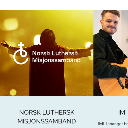
NORSK LUTHERSK
IM
MISJONSSAMBAND
IMI-Tananger h